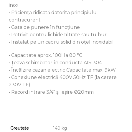
inox
• Eficiență ridicată datorită principiului
contracurent
• Gata de punere în funcțiune
• Potrivit pentru lichide filtrate sau tulburi
• Instalat pe un cadru solid din oțel inoxidabil
• Capacitate aprox. 100l la 80 °C
• Țeavă schimbător în conductă AISI304
• Încălzire cazan electric Capacitate max. 9kW
• Conexiune electrică 400V 50Hz TF (la cerere
230V TF)
• Racord intrare 3/4″ și ieșire Ø20mm
Greutate
140 kg